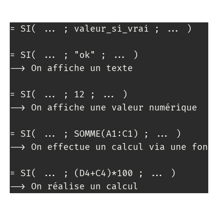
= SI( ... ; valeur_si_vrai ; ... )

= SI( ... ; "ok" ; ... )

--> On affiche un texte

= SI( ... ; 12 ; ... )

--> On affiche une valeur numérique

= SI( ... ; SOMME(A1:C1) ; ... )

--> On effectue un calcul via une fonct
= SI( ... ; (D4+C4)*100 ; ... )

--> On réalise un calcul