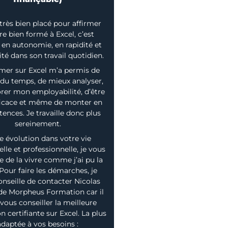
 très bien placé pour affirmer
re bien formé à Excel, c’est
en autonomie, en rapidité et
lité dans son travail quotidien.
mer sur Excel m’a permis de
du temps, de mieux analyser,
rer mon employabilité, d’être
ficace et même de monter en
nces. Je travaille donc plus
sereinement.
e évolution dans votre vie
lle et professionnelle, je vous
e de la vivre comme j’ai pu la
 Pour faire les démarches, je
onseille de contacter Nicolas
de Morpheus Formation car il
vous conseiller la meilleure
n certifiante sur Excel. La plus
adaptée à vos besoins :