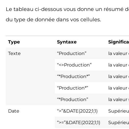
Le tableau ci-dessous vous donne un résumé de
du type de donnée dans vos cellules.
Type
Syntaxe
Signific
Texte
“Production”
la valeur
“<>Production”
la valeur
“*Production*”
la valeu
“Production*”
la valeu
“*Production”
la valeu
Date
“>”&DATE(2022;1;1)
Supérieu
“>=”&DATE(2022;1;1)
Supérieu