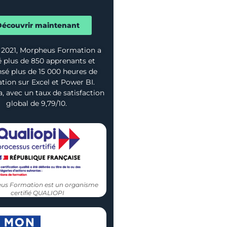
écouvrir maintenant
 2021, Morpheus Formation a
 plus de 850 apprenants et
sé plus de 15 000 heures de
tion sur Excel et Power BI.
a, avec un taux de satisfaction
global de 9,79/10.
us Formation est un organisme
certifié QUALIOPI