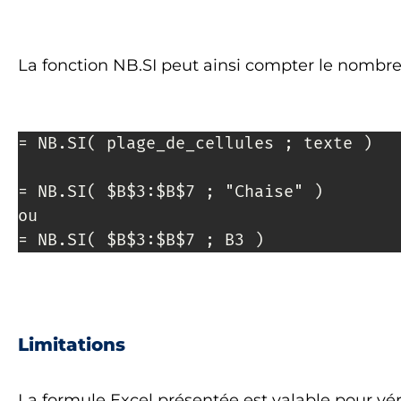
La fonction NB.SI peut ainsi compter le nombre
= NB.SI( plage_de_cellules ; texte )

= NB.SI( $B$3:$B$7 ; "Chaise" )

ou

= NB.SI( $B$3:$B$7 ; B3 )
Limitations
La formule Excel présentée est valable pour vérif