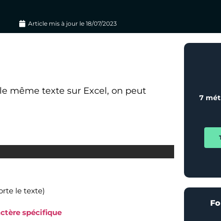
Article mis à jour le
18/07/2023
le même texte sur Excel, on peut
7 mét
rte le texte)
Fo
ctère spécifique