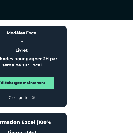
Modèles Excel
+
Livret
hodes pour gagner 2H par
semaine sur Excel
Téléchargez maintenant
C’est gratuit 🤩
rmation Excel (100%
finançable)