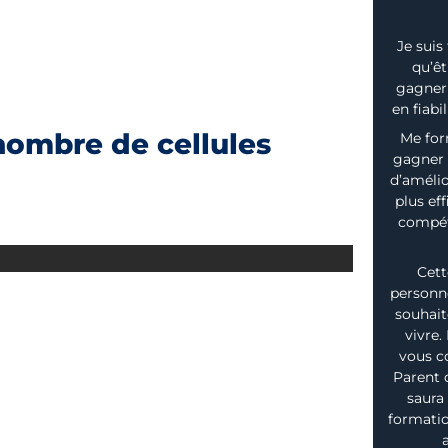
Je suis
qu’êt
gagner 
en fiabi
nombre de cellules
Me for
gagner 
d’amélio
plus ef
compéte
Cett
personne
souhait
vivre.
vous c
Parent 
saura 
formatio