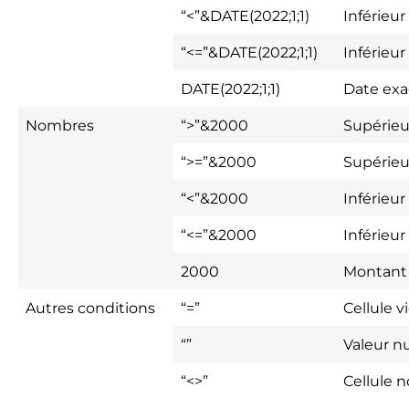
“<”&DATE(2022;1;1)
Inférieur
“<=”&DATE(2022;1;1)
Inférieur
DATE(2022;1;1)
Date exa
Nombres
“>”&2000
Supérieu
“>=”&2000
Supérieu
“<”&2000
Inférieur
“<=”&2000
Inférieur
2000
Montant
Autres conditions
“=”
Cellule v
“”
Valeur nu
“<>”
Cellule n